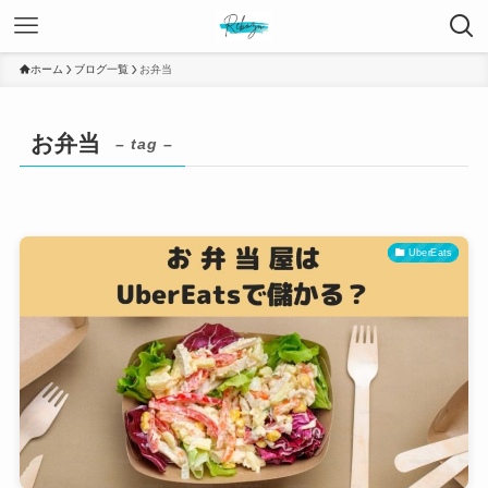
ホーム
ブログ一覧
お弁当
お弁当
– tag –
UberEats