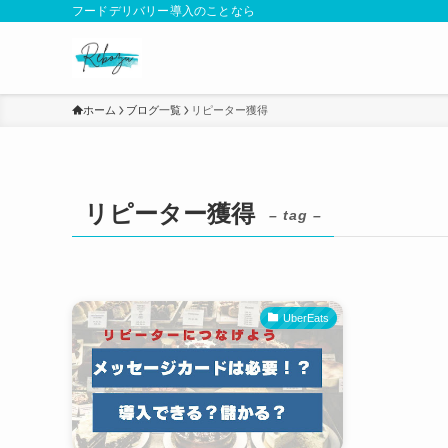
フードデリバリー導入のことなら
ホーム
ブログ一覧
リピーター獲得
リピーター獲得
– tag –
UberEats