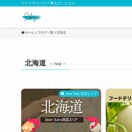
フードデリバリー導入のことなら
ホーム
ブログ一覧
北海道
北海道
– tag –
Uber Eats 対応エリア