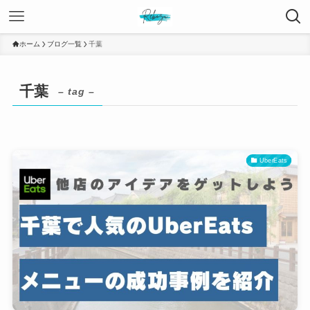
ホーム
ブログ一覧
千葉
千葉
– tag –
UberEats