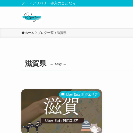
フードデリバリー導入のことなら
ホーム
ブログ一覧
滋賀県
滋賀県
– tag –
Uber Eats 対応エリア