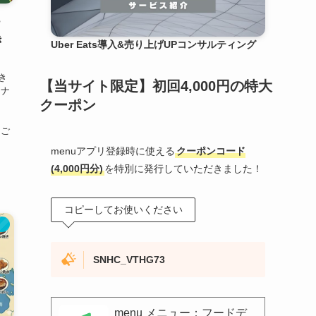
ナ
き
Uber Eats導入&売り上げUPコンサルティング
き
【当サイト限定】初回4,000円の特大
トナ
クーポン
の
をご
menuアプリ登録時に使える
クーポンコード
(4,000円分)
を特別に発行していただきました！
コピーしてお使いください
）
SNHC_VTHG73
menu メニュー：フードデ