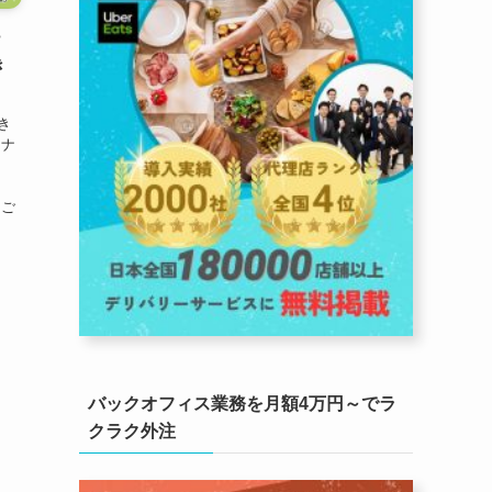
ナ
き
き
トナ
の
をご
バックオフィス業務を月額4万円～でラ
クラク外注