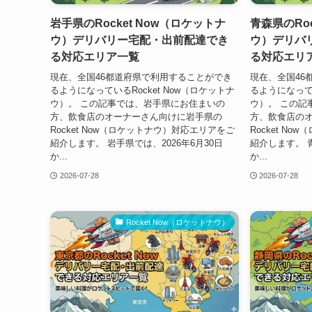
岩手県のRocket Now（ロケットナ
青森県のRoc
ウ）デリバリー宅配・出前配達でき
ウ）デリバ
る対応エリア一覧
る対応エリ
現在、全国46都道府県で利用することができ
現在、全国46
るようになっているRocket Now（ロケットナ
るようになってい
ウ）。 この記事では、岩手県にお住まいの
ウ）。 この記
方、飲食店のオーナーさん向けに岩手県の
方、飲食店の
Rocket Now（ロケットナウ）対応エリアをご
Rocket N
紹介します。 岩手県では、2026年6月30日
紹介します。 青
か...
か...
2026-07-28
2026-07-28
Rocket Now（ロケットナウ）