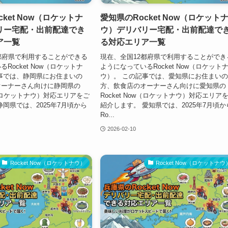
ket Now（ロケットナ
愛知県のRocket Now（ロケット
リー宅配・出前配達でき
ウ）デリバリー宅配・出前配達で
ア一覧
る対応エリア一覧
都府県で利用することができる
現在、全国12都府県で利用することができ
Rocket Now（ロケットナ
ようになっているRocket Now（ロケット
事では、静岡県にお住まいの
ウ）。 この記事では、愛知県にお住まい
オーナーさん向けに静岡県の
方、飲食店のオーナーさん向けに愛知県の
ow（ロケットナウ）対応エリアをご
Rocket Now（ロケットナウ）対応エリア
静岡県では、2025年7月頃から
紹介します。 愛知県では、2025年7月頃か
Ro...
2026-02-10
Rocket Now（ロケットナウ）
Rocket Now（ロケットナウ