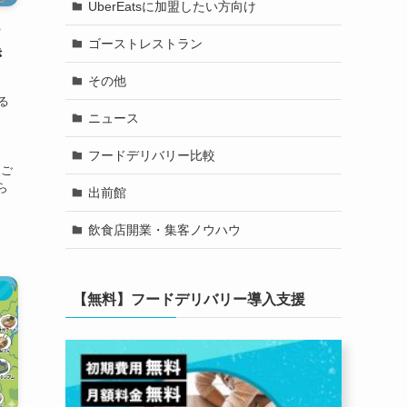
UberEatsに加盟したい方向け
ナ
ゴーストレストラン
き
その他
る
ニュース
ナ
の
フードデリバリー比較
をご
ら
出前館
飲食店開業・集客ノウハウ
）
【無料】フードデリバリー導入支援