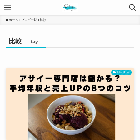
ホーム
ブログ一覧
比較
比較
– tag –
UberEats