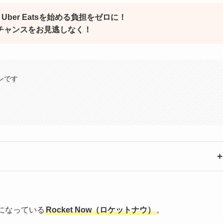
ber Eatsを始める負担をゼロに！
チャンスをお見逃しなく！
ンです
になっている
Rocket Now（ロケットナウ）
。